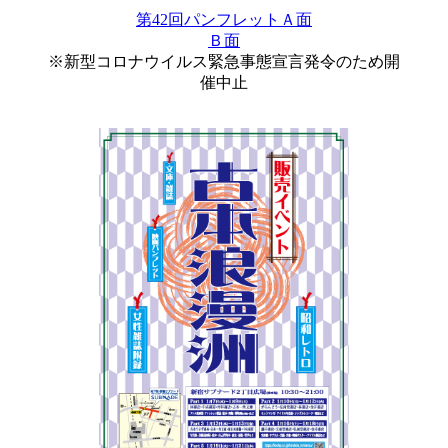
第42回パンフレットＡ面
Ｂ面
※新型コロナウイルス緊急事態宣言発令のため開
催中止