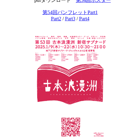
pdfダウンロード
第54回ポスター
第54回パンフレットPart1
Part2
/
Part3
/
Part4