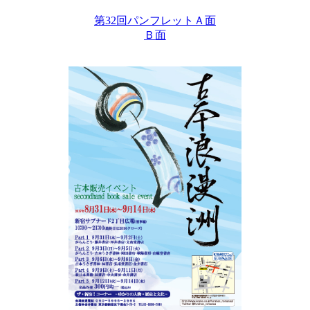
第32回パンフレットＡ面
Ｂ面